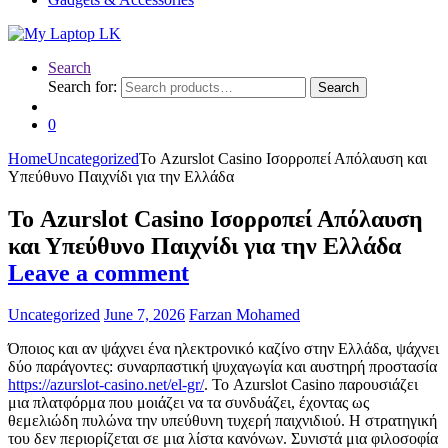
Search
Search for:
Search
0
Home
Uncategorized
Το Azurslot Casino Ισορροπεί Απόλαυση και
Υπεύθυνο Παιχνίδι για την Ελλάδα
Το Azurslot Casino Ισορροπεί Απόλαυση
και Υπεύθυνο Παιχνίδι για την Ελλάδα
Leave a comment
Uncategorized
June 7, 2026
Farzan Mohamed
Όποιος και αν ψάχνει ένα ηλεκτρονικό καζίνο στην Ελλάδα, ψάχνει
δύο παράγοντες: συναρπαστική ψυχαγωγία και αυστηρή προστασία
https://azurslot-casino.net/el-gr/
. Το Azurslot Casino παρουσιάζει
μια πλατφόρμα που μοιάζει να τα συνδυάζει, έχοντας ως
θεμελιώδη πυλώνα την υπεύθυνη τυχερή παιχνιδιού. Η στρατηγική
του δεν περιορίζεται σε μια λίστα κανόνων. Συνιστά μια φιλοσοφία