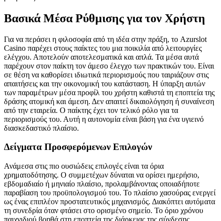
Βασικά Μέσα Ρύθμισης για τον Χρήστη
Για να περάσει η φιλοσοφία από τη ιδέα στην πράξη, το Azurslot
Casino παρέχει στους παίκτες του μια ποικιλία από λειτουργίες
ελέγχου. Αποτελούν αποτελεσματικά και απλά. Τα μέσα αυτά
παρέχουν στον παίκτη τον άμεσο έλεγχο των πρακτικών του. Είναι
σε θέση να καθορίσει ιδιωτικά περιορισμούς που ταιριάζουν στις
απαιτήσεις και την οικονομική του κατάσταση. Η ύπαρξη αυτών
των παραμέτρων μέσα προφίλ του χρήστη καθιστά τη εποπτεία της
δράσης ατομική και άμεση. Δεν απαιτεί δικαιολόγηση ή συναίνεση
από την εταιρεία. Ο παίκτης έχει τον τελικό ρόλο για τα
περιορισμούς του. Αυτή η αυτονομία είναι βάση για ένα υγιεινό
διασκεδαστικό πλαίσιο.
Δείγματα Προσφερόμενων Επιλογών
Ανάμεσα στις πιο ουσιώδεις επιλογές είναι τα όρια
χρηματοδότησης. Ο συμμετέχων δύναται να ορίσει ημερήσιο,
εβδομαδιαίο ή μηνιαίο πλαίσιο, προλαμβάνοντας οποιαδήποτε
παραβίαση του προϋπολογισμού του. Το πλαίσιο χασούρας ενεργεί
ως ένας επιπλέον προστατευτικός μηχανισμός. Διακόπτει αυτόματα
τη συνεδρία όταν φτάσει στο ορισμένο σημείο. Το όριο χρόνου
παιχνιδιού βοηθά στη εποπτεία της διάρκειας της σύνδεσης,