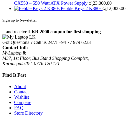
CX550 – 550 Watt ATX Power Supply
රු
23,000.00
Pebble Keys 2 K380s
රු
12,000.00
Sign up to Newsletter
...and receive
LKR 2000 coupon for first shopping
Got Questions ? Call us 24/7!
+94 77 979 6233
Contact Info
MyLaptop.lk
M37, 1st Floor, Bus Stand Shopping Complex,
Kurunegala.Tel. 0776 120 121
Find It Fast
About
Contact
Wishlist
Compare
FAQ
Store Directory