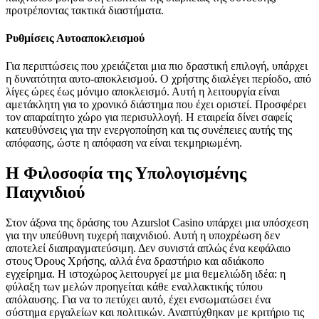
προτρέποντας τακτικά διαστήματα.
Ρυθμίσεις Αυτοαποκλεισμού
Για περιπτώσεις που χρειάζεται μια πιο δραστική επιλογή, υπάρχει
η δυνατότητα αυτο-αποκλεισμού. Ο χρήστης διαλέγει περίοδο, από
λίγες ώρες έως μόνιμο αποκλεισμό. Αυτή η λειτουργία είναι
αμετάκλητη για το χρονικό διάστημα που έχει οριστεί. Προσφέρει
τον απαραίτητο χώρο για περισυλλογή. Η εταιρεία δίνει σαφείς
κατευθύνσεις για την ενεργοποίηση και τις συνέπειες αυτής της
απόφασης, ώστε η απόφαση να είναι τεκμηριωμένη.
Η Φιλοσοφία της Υπολογισμένης
Παιχνιδιού
Στον άξονα της δράσης του Azurslot Casino υπάρχει μια υπόσχεση
για την υπεύθυνη τυχερή παιχνιδιού. Αυτή η υποχρέωση δεν
αποτελεί διαπραγματεύσιμη. Δεν συνιστά απλώς ένα κεφάλαιο
στους Όρους Χρήσης, αλλά ένα δραστήριο και αδιάκοπο
εγχείρημα. Η ιστοχώρος λειτουργεί με μια θεμελιώδη ιδέα: η
φύλαξη των μελών προηγείται κάθε εναλλακτικής τύπου
απόλαυσης. Για να το πετύχει αυτό, έχει ενσωματώσει ένα
σύστημα εργαλείων και πολιτικών. Αναπτύχθηκαν με κριτήριο τις