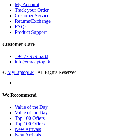
My Account
Track your Order
Customer Service
Returns/Exchange
FAQs
Product Support
Customer Care
+94 77 979 6233
info@mylaptop.lk
©
MyLaptopLk
- All Rights Reserved
We Recommend
Value of the Day
Value of the Day
Top 100 Offers
Top 100 Offers
New Arrivals
New Arrivals