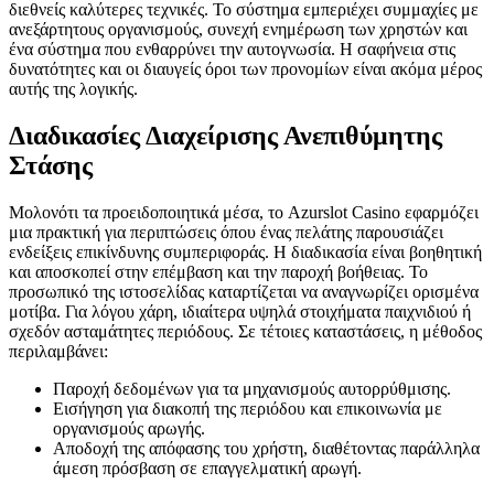
διεθνείς καλύτερες τεχνικές. Το σύστημα εμπεριέχει συμμαχίες με
ανεξάρτητους οργανισμούς, συνεχή ενημέρωση των χρηστών και
ένα σύστημα που ενθαρρύνει την αυτογνωσία. Η σαφήνεια στις
δυνατότητες και οι διαυγείς όροι των προνομίων είναι ακόμα μέρος
αυτής της λογικής.
Διαδικασίες Διαχείρισης Ανεπιθύμητης
Στάσης
Μολονότι τα προειδοποιητικά μέσα, το Azurslot Casino εφαρμόζει
μια πρακτική για περιπτώσεις όπου ένας πελάτης παρουσιάζει
ενδείξεις επικίνδυνης συμπεριφοράς. Η διαδικασία είναι βοηθητική
και αποσκοπεί στην επέμβαση και την παροχή βοήθειας. Το
προσωπικό της ιστοσελίδας καταρτίζεται να αναγνωρίζει ορισμένα
μοτίβα. Για λόγου χάρη, ιδιαίτερα υψηλά στοιχήματα παιχνιδιού ή
σχεδόν ασταμάτητες περιόδους. Σε τέτοιες καταστάσεις, η μέθοδος
περιλαμβάνει:
Παροχή δεδομένων για τα μηχανισμούς αυτορρύθμισης.
Εισήγηση για διακοπή της περιόδου και επικοινωνία με
οργανισμούς αρωγής.
Αποδοχή της απόφασης του χρήστη, διαθέτοντας παράλληλα
άμεση πρόσβαση σε επαγγελματική αρωγή.