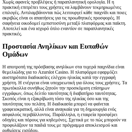
Χωρίς αφανείς προβλέψεις ή παραπλανητική ορολογία. Η η
πρακτική επιτρέπει τους χρήστες να λαμβάνουν τεκμηριωμένες
επιλογές. Αντιλαμβάνονται πώς λειτουργεί κάθε παιχνίδι και ποιες
ακριβώς είναι οι απαιτήσεις για τις προωθητικές προσφορές. Η
σαφήνεια οικοδομεί εμπιστοσύνη μεταξύ πλατφόρμας και παίκτη.
Αποτελεί και ένα ισχυρό όπλο εναντίον σε παραπλανητικές
πρακτικές.
Προστασία Ανηλίκων και Ευπαθών
Ομάδων
Η αποτροπή της πρόσβασης ανηλίκων στα τυχερά παιχνίδια είναι
θεμελιώδης για το Azurslot Casino. Η πλατφόρμα εφαρμόζει
αυστηρότατα διαδικασίες ελέγχου ηλικίας κατά την εγγραφή
χρήστη. Η ενέργεια είναι υποχρεωτική για όλους τους χρήστες. Τα
πρωτόκολλα συνήθως ζητούν την προσκόμιση επίσημων
εγγράφων, όπως δελτίο ταυτότητας ή διαβατήριο ταυτότητας.
Σκοπός είναι η εξακρίβωση τόσο της ηλικίας όσο και της
ταυτότητας του πελάτη. Η διαδικασία μπορεί να φαίνεται
γραφειοκρατική, αλλά είναι αναγκαία για τη δημιουργία ενός
ασφαλούς περιβάλλοντος. Παράλληλα, η εταιρεία προσφέρει
οδηγίες και πόρους για κηδεμόνες. Σχετικά με το πώς μπορούν να
προφυλάξουν τα παιδιά τους με πρόγραμμα αποκλεισμού και
ρυθμίσεις εισόδου.