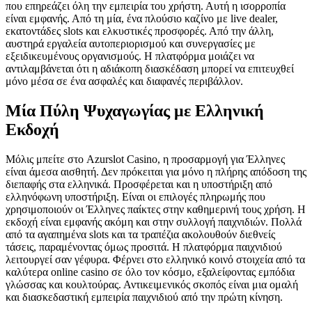
που επηρεάζει όλη την εμπειρία του χρήστη. Αυτή η ισορροπία
είναι εμφανής. Από τη μία, ένα πλούσιο καζίνο με live dealer,
εκατοντάδες slots και ελκυστικές προσφορές. Από την άλλη,
αυστηρά εργαλεία αυτοπεριορισμού και συνεργασίες με
εξειδικευμένους οργανισμούς. Η πλατφόρμα μοιάζει να
αντιλαμβάνεται ότι η αδιάκοπη διασκέδαση μπορεί να επιτευχθεί
μόνο μέσα σε ένα ασφαλές και διαφανές περιβάλλον.
Μία Πύλη Ψυχαγωγίας με Ελληνική
Εκδοχή
Μόλις μπείτε στο Azurslot Casino, η προσαρμογή για Έλληνες
είναι άμεσα αισθητή. Δεν πρόκειται για μόνο η πλήρης απόδοση της
διεπαφής στα ελληνικά. Προσφέρεται και η υποστήριξη από
ελληνόφωνη υποστήριξη. Είναι οι επιλογές πληρωμής που
χρησιμοποιούν οι Έλληνες παίκτες στην καθημερινή τους χρήση. Η
εκδοχή είναι εμφανής ακόμη και στην συλλογή παιχνιδιών. Πολλά
από τα αγαπημένα slots και τα τραπέζια ακολουθούν διεθνείς
τάσεις, παραμένοντας όμως προσιτά. Η πλατφόρμα παιχνιδιού
λειτουργεί σαν γέφυρα. Φέρνει στο ελληνικό κοινό στοιχεία από τα
καλύτερα online casino σε όλο τον κόσμο, εξαλείφοντας εμπόδια
γλώσσας και κουλτούρας. Αντικειμενικός σκοπός είναι μια ομαλή
και διασκεδαστική εμπειρία παιχνιδιού από την πρώτη κίνηση.