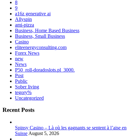
8
9
a16z generative ai
Allyspin
ami-pizza
Business, Home Based Business
Business, Small Business
Casino
eliteenergyconsulting.com
Forex News
new
News
P50_roll-doradoslots.pl_3000.
Post
Public
Sober living
tegory%
Uncategorized
Recent Posts
Spinsy Casino – Là où les gagnants se sentent à l’aise en
Suisse
August 5, 2026