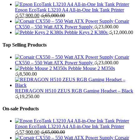
Epson EcoTank L3210 A4 All-in-One Ink Tank Printer
රු
57,900.00
රු
65,000.00
Corsair
CX550 – 550 Watt ATX Power Supply
රු
23,000.00
Pebble Keys 2 K380s
රු
12,000.00
Top Selling Products
Corsair
CX550 – 550 Watt ATX Power Supply
රු
23,000.00
Pebble Mouse 2 M350s
රු
8,500.00
REDRAGON H510 ZEUS RGB Gaming Headset – Black
රු
19,250.00
On-sale Products
Epson EcoTank L3210 A4 All-in-One Ink Tank Printer
රු
57,900.00
රු
65,000.00
Corsair