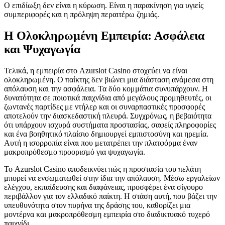
Ο επιδίωξη δεν είναι η κύρωση. Είναι η παρακίνηση για υγιείς
συμπεριφορές και η πρόληψη περαιτέρω ζημιάς.
Η Ολοκληρωμένη Εμπειρία: Ασφάλεια
και Ψυχαγωγία
Τελικά, η εμπειρία στο Azurslot Casino στοχεύει να είναι
ολοκληρωμένη. Ο παίκτης δεν βιώνει μια διάσταση ανάμεσα στη
απόλαυση και την ασφάλεια. Τα δύο κομμάτια συνυπάρχουν. Η
δυνατότητα σε ποιοτικά παιχνίδια από μεγάλους προμηθευτές, οι
ζωντανές παρτίδες με ντήλερ και οι συναρπαστικές προσφορές
αποτελούν την διασκεδαστική πλευρά. Συγχρόνως, η βεβαιότητα
ότι υπάρχουν ισχυρά συστήματα προστασίας, σαφείς πληροφορίες
και ένα βοηθητικό πλαίσιο δημιουργεί εμπιστοσύνη και ηρεμία.
Αυτή η ισορροπία είναι που μετατρέπει την πλατφόρμα έναν
μακροπρόθεσμο προορισμό για ψυχαγωγία.
Το Azurslot Casino αποδεικνύει πώς η προστασία του πελάτη
μπορεί να ενσωματωθεί στην ίδια την απόλαυση. Μέσω εργαλείων
ελέγχου, εκπαίδευσης και διαφάνειας, προσφέρει ένα σίγουρο
περιβάλλον για τον ελλαδικό παίκτη. Η στάση αυτή, που βάζει την
υπευθυνότητα στον πυρήνα της δράσης του, καθορίζει μια
μοντέρνα και μακροπρόθεσμη εμπειρία στο διαδικτυακό τυχερό
παιχνίδι.