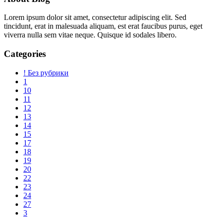
Lorem ipsum dolor sit amet, consectetur adipiscing elit. Sed
tincidunt, erat in malesuada aliquam, est erat faucibus purus, eget
viverra nulla sem vitae neque. Quisque id sodales libero.
Categories
! Без рубрики
1
10
11
12
13
14
15
17
18
19
20
22
23
24
27
3