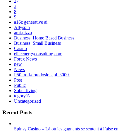
27
3
8
9
a16z generative ai
Allyspin
ami-pizza
Business, Home Based Business
Business, Small Business
Casino
eliteenergyconsulting.com
Forex News
new
News
P50_roll-doradoslots.pl_3000.
Post
Public
Sober living
tegory%
Uncategorized
Recent Posts
Spinsy Casino – Là où les gagnants se sentent à l’aise en