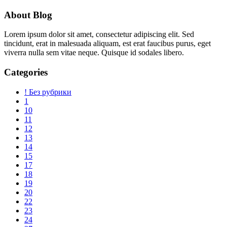
About Blog
Lorem ipsum dolor sit amet, consectetur adipiscing elit. Sed
tincidunt, erat in malesuada aliquam, est erat faucibus purus, eget
viverra nulla sem vitae neque. Quisque id sodales libero.
Categories
! Без рубрики
1
10
11
12
13
14
15
17
18
19
20
22
23
24