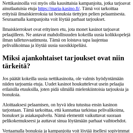
Nettikasinoilla voi myös olla kausittaisia kampanjoita, jotka tarjoavat
ainutlaatuisia etuja
https://maria-kasino.fi/
. Tämä voi tarkoittaa
erityisiä ilmaiskierroksia tai bonuksia tiettyjen pelien pelaamisesta.
Seuraamalla kampanjoita voit löytää parhaat tarjoukset.
Ilmaiskierrokset ovat erityinen etu, jota monet kasinot tarjoavat
pelaajilleen. Ne antavat mahdollisuuden kokeilla uusia kolikkopelejä
ilman talletusvaatimusta. Tämä on loistava tapa laajentaa
pelivalikoimaa ja löytää uusia suosikkipeliäsi.
Miksi ajankohtaiset tarjoukset ovat niin
tärkeitä?
Jos päätät kokeilla uusia nettikasinoita, ole valmis hyödyntämään
niiden tarjoamia etuja. Uudet kasinot houkuttelevat usein pelaajia
erilaisilla etuuksilla, joten pidä silmällä mielenkiintoisia tarjouksia ja
bonuksia.
Aloittaaksesi pelaamisen, on hyvä idea tutustua ensin kasinon
tarjontaan. Tämä tarkoittaa, että kannattaa tarkistaa pelivalikoima,
bonukset ja asiakaspalvelu. Nämä elementit vaikuttavat suoraan
pelikokemukseesi ja auttavat sinua löytämään parhaat vaihtoehdot.
Vertaamalla bonuksia ja kampanjoita voit löytää itsellesi sopivimmat