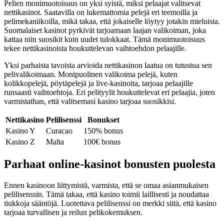
Pelien monimuotoisuus on yksi syistä, miksi pelaajat valitsevat
nettikasinot. Saatavilla on lukemattomia pelejä eri teemoilla ja
pelimekaniikoilla, mikä takaa, että jokaiselle löytyy jotakin mieluista.
Suomalaiset kasinot pyrkivät tarjoamaan laajan valikoiman, joka
kattaa niin suosikit kuin uudet tulokkaat. Tämä monimuotoisuus
tekee nettikasinoista houkuttelevan vaihtoehdon pelaajille.
Yksi parhaista tavoista arvioida nettikasinon laatua on tutustua sen
pelivalikoimaan. Monipuolinen valikoima pelejä, kuten
kolikkopelejä, pöytäpelejä ja live-kasinoita, tarjoaa pelaajille
runsaasti vaihtoehtoja. Eri pelityylit houkuttelevat eri pelaajia, joten
varmistathan, että valitsemasi kasino tarjoaa suosikkisi.
Nettikasino
Pelilisenssi
Bonukset
Kasino Y
Curacao
150% bonus
Kasino Z
Malta
100€ bonus
Parhaat online-kasinot bonusten puolesta
Ennen kasinoon liittymistä, varmista, että se omaa asianmukaisen
pelilisenssin. Tämä takaa, että kasino toimii laillisesti ja noudattaa
tiukkoja sääntöjä. Luotettava pelilisenssi on merkki siitä, että kasino
tarjoaa turvallisen ja reilun pelikokemuksen.