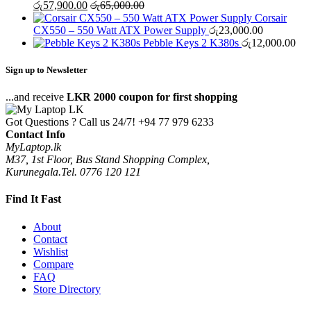
රු
57,900.00
රු
65,000.00
Corsair
CX550 – 550 Watt ATX Power Supply
රු
23,000.00
Pebble Keys 2 K380s
රු
12,000.00
Sign up to Newsletter
...and receive
LKR 2000 coupon for first shopping
Got Questions ? Call us 24/7!
+94 77 979 6233
Contact Info
MyLaptop.lk
M37, 1st Floor, Bus Stand Shopping Complex,
Kurunegala.Tel. 0776 120 121
Find It Fast
About
Contact
Wishlist
Compare
FAQ
Store Directory