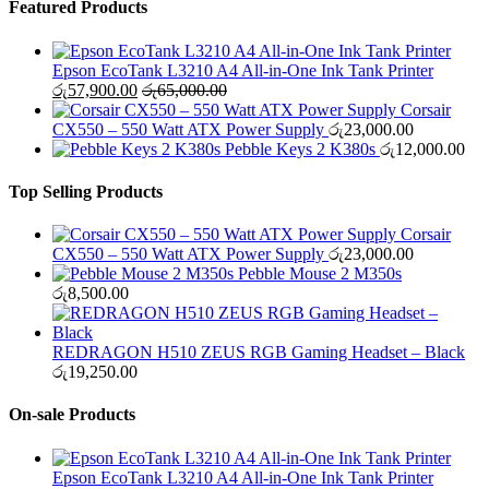
Featured Products
Epson EcoTank L3210 A4 All-in-One Ink Tank Printer
රු
57,900.00
රු
65,000.00
Corsair
CX550 – 550 Watt ATX Power Supply
රු
23,000.00
Pebble Keys 2 K380s
රු
12,000.00
Top Selling Products
Corsair
CX550 – 550 Watt ATX Power Supply
රු
23,000.00
Pebble Mouse 2 M350s
රු
8,500.00
REDRAGON H510 ZEUS RGB Gaming Headset – Black
රු
19,250.00
On-sale Products
Epson EcoTank L3210 A4 All-in-One Ink Tank Printer