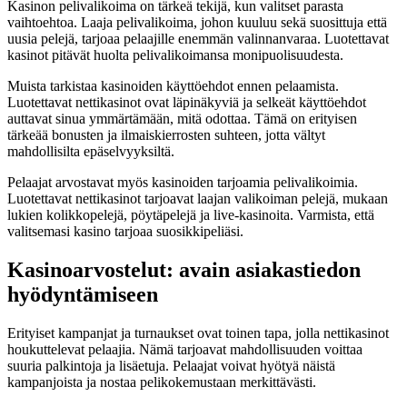
Kasinon pelivalikoima on tärkeä tekijä, kun valitset parasta
vaihtoehtoa. Laaja pelivalikoima, johon kuuluu sekä suosittuja että
uusia pelejä, tarjoaa pelaajille enemmän valinnanvaraa. Luotettavat
kasinot pitävät huolta pelivalikoimansa monipuolisuudesta.
Muista tarkistaa kasinoiden käyttöehdot ennen pelaamista.
Luotettavat nettikasinot ovat läpinäkyviä ja selkeät käyttöehdot
auttavat sinua ymmärtämään, mitä odottaa. Tämä on erityisen
tärkeää bonusten ja ilmaiskierrosten suhteen, jotta vältyt
mahdollisilta epäselvyyksiltä.
Pelaajat arvostavat myös kasinoiden tarjoamia pelivalikoimia.
Luotettavat nettikasinot tarjoavat laajan valikoiman pelejä, mukaan
lukien kolikkopelejä, pöytäpelejä ja live-kasinoita. Varmista, että
valitsemasi kasino tarjoaa suosikkipeliäsi.
Kasinoarvostelut: avain asiakastiedon
hyödyntämiseen
Erityiset kampanjat ja turnaukset ovat toinen tapa, jolla nettikasinot
houkuttelevat pelaajia. Nämä tarjoavat mahdollisuuden voittaa
suuria palkintoja ja lisäetuja. Pelaajat voivat hyötyä näistä
kampanjoista ja nostaa pelikokemustaan merkittävästi.