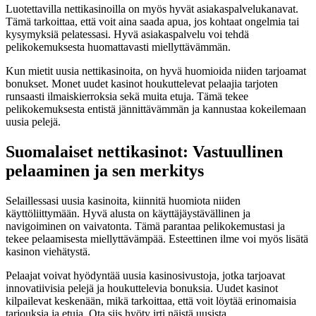
Luotettavilla nettikasinoilla on myös hyvät asiakaspalvelukanavat.
Tämä tarkoittaa, että voit aina saada apua, jos kohtaat ongelmia tai
kysymyksiä pelatessasi. Hyvä asiakaspalvelu voi tehdä
pelikokemuksesta huomattavasti miellyttävämmän.
Kun mietit uusia nettikasinoita, on hyvä huomioida niiden tarjoamat
bonukset. Monet uudet kasinot houkuttelevat pelaajia tarjoten
runsaasti ilmaiskierroksia sekä muita etuja. Tämä tekee
pelikokemuksesta entistä jännittävämmän ja kannustaa kokeilemaan
uusia pelejä.
Suomalaiset nettikasinot: Vastuullinen
pelaaminen ja sen merkitys
Selaillessasi uusia kasinoita, kiinnitä huomiota niiden
käyttöliittymään. Hyvä alusta on käyttäjäystävällinen ja
navigoiminen on vaivatonta. Tämä parantaa pelikokemustasi ja
tekee pelaamisesta miellyttävämpää. Esteettinen ilme voi myös lisätä
kasinon viehätystä.
Pelaajat voivat hyödyntää uusia kasinosivustoja, jotka tarjoavat
innovatiivisia pelejä ja houkuttelevia bonuksia. Uudet kasinot
kilpailevat keskenään, mikä tarkoittaa, että voit löytää erinomaisia
tarjouksia ja etuja. Ota siis hyöty irti näistä uusista