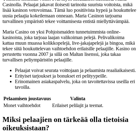
Casinolla. Pelaajat jakavat iloisesti tarinoita suurista voitoista, mikä
lisää kasinon vetovoimaa. Tämä luo positiivista hypeä ja houkuttelee
uusia pelaajia kokeilemaan onneaan. Maria Casinon tarjoama
turvallinen ympäristö tekee voittamisesta entistä miellyttävämpää.
Maria Casino on yksi Pohjoismaiden tunnetuimmista online-
kasinoista, joka tarjoaa laajan valikoiman pelejä. Pelivalikoima
kattaa muun muassa kolikkopelejä, live-jakajapelejä ja bingoa, mikä
tekee siitä houkuttelevan vaihtoehdon erilaisille pelaajille. Kasino on
perustettu vuonna 2007 ja sillä on Maltan lisenssi, joka takaa
turvallisen peliympäristön pelaajille.
Pelaajat voivat seurata voittojaan ja pelaamista reaaliaikaisesti.
Erityiset tarjoukset ja bonukset eri pelityypeille.
Erinomainen asiakaspalvelu, joka on tavoitettavissa useilla eri
tavoilla.
Pelaamisen joustavuus
Valinta
Monet vaihtoehdot
Erilaiset pelilajit ja teemat.
Miksi pelaajien on tärkeää olla tietoisia
oikeuksistaan?