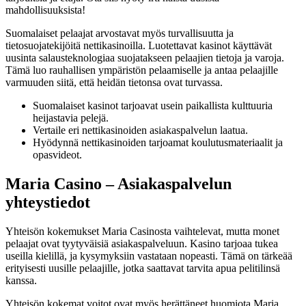
mahdollisuuksista!
Suomalaiset pelaajat arvostavat myös turvallisuutta ja
tietosuojatekijöitä nettikasinoilla. Luotettavat kasinot käyttävät
uusinta salausteknologiaa suojatakseen pelaajien tietoja ja varoja.
Tämä luo rauhallisen ympäristön pelaamiselle ja antaa pelaajille
varmuuden siitä, että heidän tietonsa ovat turvassa.
Suomalaiset kasinot tarjoavat usein paikallista kulttuuria
heijastavia pelejä.
Vertaile eri nettikasinoiden asiakaspalvelun laatua.
Hyödynnä nettikasinoiden tarjoamat koulutusmateriaalit ja
opasvideot.
Maria Casino – Asiakaspalvelun
yhteystiedot
Yhteisön kokemukset Maria Casinosta vaihtelevat, mutta monet
pelaajat ovat tyytyväisiä asiakaspalveluun. Kasino tarjoaa tukea
useilla kielillä, ja kysymyksiin vastataan nopeasti. Tämä on tärkeää
erityisesti uusille pelaajille, jotka saattavat tarvita apua pelitilinsä
kanssa.
Yhteisön kokemat voitot ovat myös herättäneet huomiota Maria