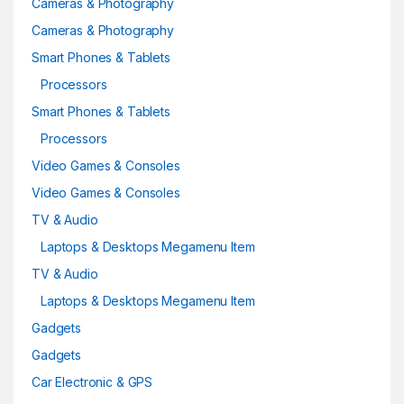
Cameras & Photography
Cameras & Photography
Smart Phones & Tablets
Processors
Smart Phones & Tablets
Processors
Video Games & Consoles
Video Games & Consoles
TV & Audio
Laptops & Desktops Megamenu Item
TV & Audio
Laptops & Desktops Megamenu Item
Gadgets
Gadgets
Car Electronic & GPS