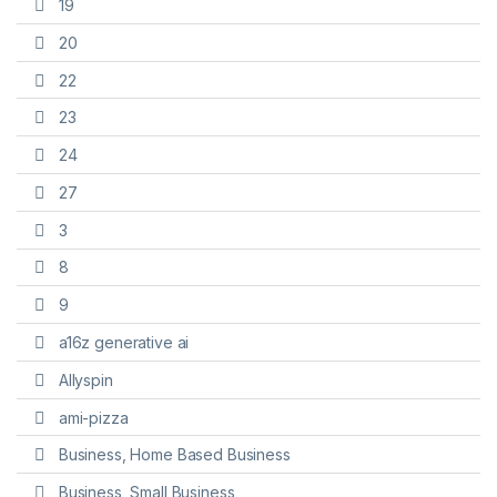
19
20
22
23
24
27
3
8
9
a16z generative ai
Allyspin
ami-pizza
Business, Home Based Business
Business, Small Business