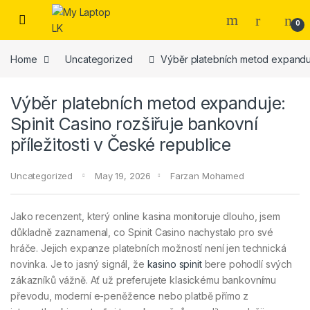
Skip to navigation
Skip to content
0
Home
Uncategorized
Výběr platebních metod expanduje
Výběr platebních metod expanduje:
Spinit Casino rozšiřuje bankovní
příležitosti v České republice
Uncategorized
May 19, 2026
Farzan Mohamed
Jako recenzent, který online kasina monitoruje dlouho, jsem
důkladně zaznamenal, co Spinit Casino nachystalo pro své
hráče. Jejich expanze platebních možností není jen technická
novinka. Je to jasný signál, že
kasino spinit
bere pohodlí svých
zákazníků vážně. Ať už preferujete klasickému bankovnímu
převodu, moderní e-peněžence nebo platbě přímo z