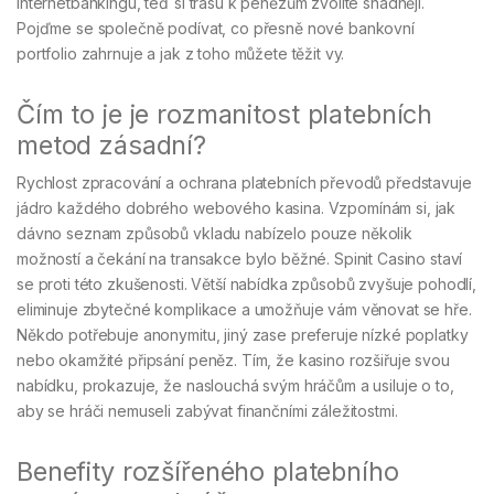
internetbankingu, teď si trasu k penězům zvolíte snadněji.
Pojďme se společně podívat, co přesně nové bankovní
portfolio zahrnuje a jak z toho můžete těžit vy.
Čím to je je rozmanitost platebních
metod zásadní?
Rychlost zpracování a ochrana platebních převodů představuje
jádro každého dobrého webového kasina. Vzpomínám si, jak
dávno seznam způsobů vkladu nabízelo pouze několik
možností a čekání na transakce bylo běžné. Spinit Casino staví
se proti této zkušenosti. Větší nabídka způsobů zvyšuje pohodlí,
eliminuje zbytečné komplikace a umožňuje vám věnovat se hře.
Někdo potřebuje anonymitu, jiný zase preferuje nízké poplatky
nebo okamžité připsání peněz. Tím, že kasino rozšiřuje svou
nabídku, prokazuje, že naslouchá svým hráčům a usiluje o to,
aby se hráči nemuseli zabývat finančními záležitostmi.
Benefity rozšířeného platebního