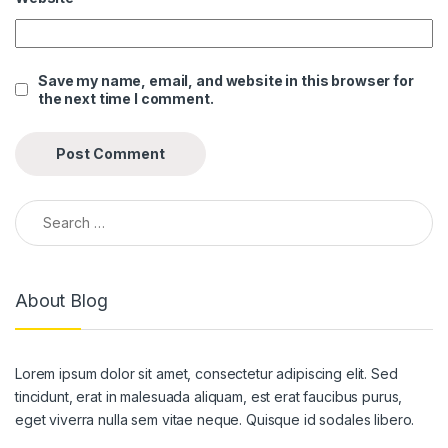
Save my name, email, and website in this browser for
the next time I comment.
Search for:
About Blog
Lorem ipsum dolor sit amet, consectetur adipiscing elit. Sed
tincidunt, erat in malesuada aliquam, est erat faucibus purus,
eget viverra nulla sem vitae neque. Quisque id sodales libero.