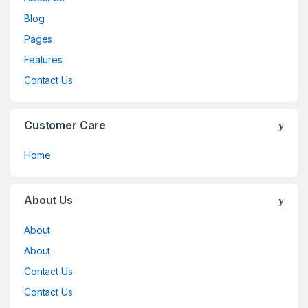
Blog
Pages
Features
Contact Us
Customer Care
Home
About Us
About
About
Contact Us
Contact Us