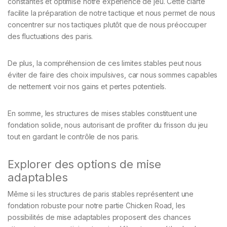
constantes et optimise notre expérience de jeu. Cette clarté
facilite la préparation de notre tactique et nous permet de nous
concentrer sur nos tactiques plutôt que de nous préoccuper
des fluctuations des paris.
De plus, la compréhension de ces limites stables peut nous
éviter de faire des choix impulsives, car nous sommes capables
de nettement voir nos gains et pertes potentiels.
En somme, les structures de mises stables constituent une
fondation solide, nous autorisant de profiter du frisson du jeu
tout en gardant le contrôle de nos paris.
Explorer des options de mise
adaptables
Même si les structures de paris stables représentent une
fondation robuste pour notre partie Chicken Road, les
possibilités de mise adaptables proposent des chances