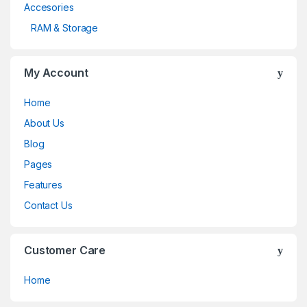
Accesories
RAM & Storage
My Account
Home
About Us
Blog
Pages
Features
Contact Us
Customer Care
Home