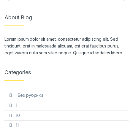
About Blog
Lorem ipsum dolor sit amet, consectetur adipiscing elit. Sed
tincidunt, erat in malesuada aliquam, est erat faucibus purus,
eget viverra nulla sem vitae neque. Quisque id sodales libero.
Categories
! Без рубрики
1
10
11