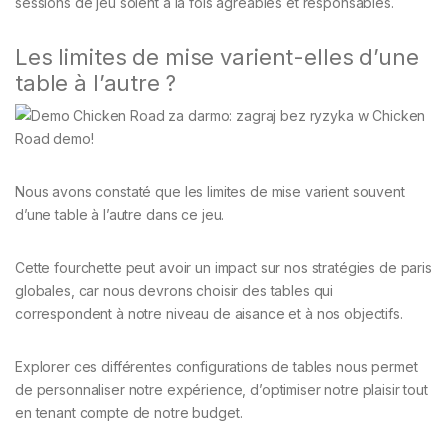
sessions de jeu soient à la fois agréables et responsables.
Les limites de mise varient-elles d’une
table à l’autre ?
Nous avons constaté que les limites de mise varient souvent
d’une table à l’autre dans ce jeu.
Cette fourchette peut avoir un impact sur nos stratégies de paris
globales, car nous devrons choisir des tables qui
correspondent à notre niveau de aisance et à nos objectifs.
Explorer ces différentes configurations de tables nous permet
de personnaliser notre expérience, d’optimiser notre plaisir tout
en tenant compte de notre budget.