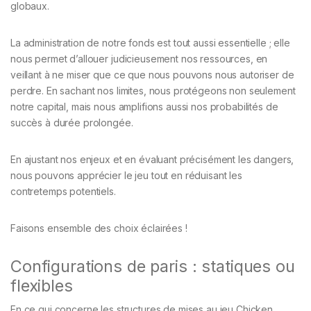
globaux.
La administration de notre fonds est tout aussi essentielle ; elle
nous permet d’allouer judicieusement nos ressources, en
veillant à ne miser que ce que nous pouvons nous autoriser de
perdre. En sachant nos limites, nous protégeons non seulement
notre capital, mais nous amplifions aussi nos probabilités de
succès à durée prolongée.
En ajustant nos enjeux et en évaluant précisément les dangers,
nous pouvons apprécier le jeu tout en réduisant les
contretemps potentiels.
Faisons ensemble des choix éclairées !
Configurations de paris : statiques ou
flexibles
En ce qui concerne les structures de mises au jeu Chicken