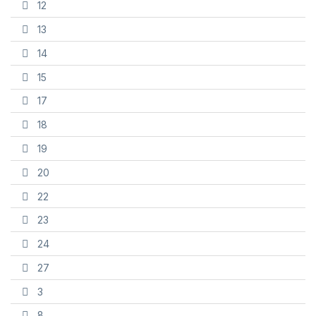
12
13
14
15
17
18
19
20
22
23
24
27
3
8