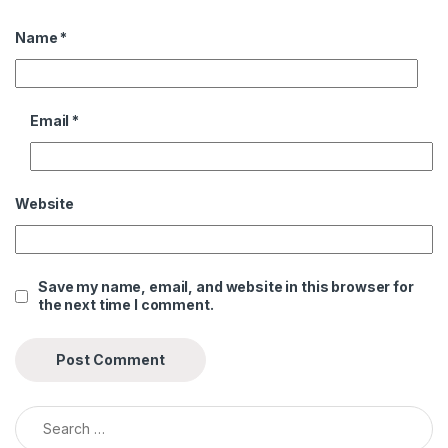
Name
*
Email
*
Website
Save my name, email, and website in this browser for
the next time I comment.
Search for: