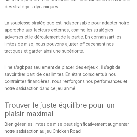
des stratégies dynamiques.
La souplesse stratégique est indispensable pour adapter notre
approche aux facteurs externes, comme les stratégies
adverses et le déroulement de la partie. En connaissant les
limites de mise, nous pouvons ajuster efficacement nos
tactiques et garder ainsi une supériorité.
Il ne s’agit pas seulement de placer des enjeux ; il s’agit de
savoir tirer parti de ces limites. En étant conscients à nos
contraintes financières, nous renforçons nos performances et
notre satisfaction dans ce jeu animé.
Trouver le juste équilibre pour un
plaisir maximal
Bien gérer les limites de mise peut significativement augmenter
notre satisfaction au jeu Chicken Road.