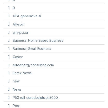
9
a16z generative ai
Allyspin
ami-pizza
Business, Home Based Business
Business, Small Business
Casino
eliteenergyconsulting.com
Forex News
new
News
P50_roll-doradoslots.pl_3000.
Post