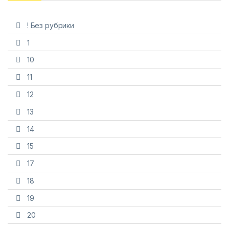
! Без рубрики
1
10
11
12
13
14
15
17
18
19
20