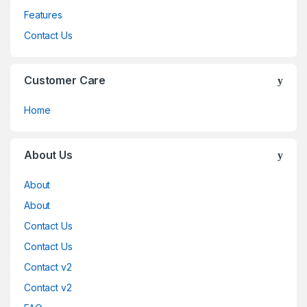
Features
Contact Us
Customer Care
Home
About Us
About
About
Contact Us
Contact Us
Contact v2
Contact v2