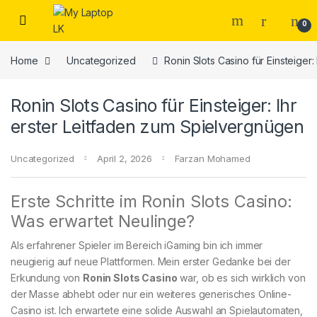
Skip to navigation
Skip to content
0
Home
Uncategorized
Ronin Slots Casino für Einsteiger
Ronin Slots Casino für Einsteiger: Ihr
erster Leitfaden zum Spielvergnügen
Uncategorized
April 2, 2026
Farzan Mohamed
Erste Schritte im Ronin Slots Casino:
Was erwartet Neulinge?
Als erfahrener Spieler im Bereich iGaming bin ich immer
neugierig auf neue Plattformen. Mein erster Gedanke bei der
Erkundung von
Ronin Slots Casino
war, ob es sich wirklich von
der Masse abhebt oder nur ein weiteres generisches Online-
Casino ist. Ich erwartete eine solide Auswahl an Spielautomaten,