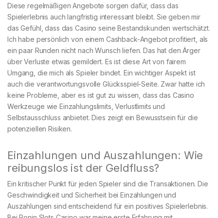
Diese regelmäßigen Angebote sorgen dafür, dass das
Spielerlebnis auch langfristig interessant bleibt. Sie geben mir
das Gefühl, dass das Casino seine Bestandskunden wertschätzt.
Ich habe persönlich von einem Cashback-Angebot profitiert, als
ein paar Runden nicht nach Wunsch liefen. Das hat den Ärger
über Verluste etwas gemildert. Es ist diese Art von fairem
Umgang, die mich als Spieler bindet. Ein wichtiger Aspekt ist
auch die verantwortungsvolle Glücksspiel-Seite. Zwar hatte ich
keine Probleme, aber es ist gut zu wissen, dass das Casino
Werkzeuge wie Einzahlungslimits, Verlustlimits und
Selbstausschluss anbietet. Dies zeigt ein Bewusstsein für die
potenziellen Risiken.
Einzahlungen und Auszahlungen: Wie
reibungslos ist der Geldfluss?
Ein kritischer Punkt für jeden Spieler sind die Transaktionen. Die
Geschwindigkeit und Sicherheit bei Einzahlungen und
Auszahlungen sind entscheidend für ein positives Spielerlebnis.
Bei Ronin Slots Casino war meine erste Erfahrung mit