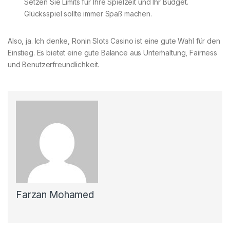
Setzen Sie Limits für Ihre Spielzeit und Ihr Budget.
Glücksspiel sollte immer Spaß machen.
Also, ja. Ich denke, Ronin Slots Casino ist eine gute Wahl für den
Einstieg. Es bietet eine gute Balance aus Unterhaltung, Fairness
und Benutzerfreundlichkeit.
Farzan Mohamed