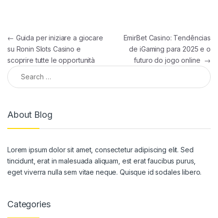
Post navigation
←
Guida per iniziare a giocare
EmirBet Casino: Tendências
su Ronin Slots Casino e
de iGaming para 2025 e o
scoprire tutte le opportunità
futuro do jogo online
→
Search for:
About Blog
Lorem ipsum dolor sit amet, consectetur adipiscing elit. Sed
tincidunt, erat in malesuada aliquam, est erat faucibus purus,
eget viverra nulla sem vitae neque. Quisque id sodales libero.
Categories