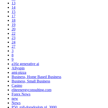
13
14
15
17
18
19
20
22
23
24
27
3
8
9
a16z generative ai
Allyspin
ami-pizza
Business, Home Based Business
Business, Small Business
Casino
eliteenergyconsulting.com
Forex News
new
News
P50_roll-doradoslots.pl_3000.