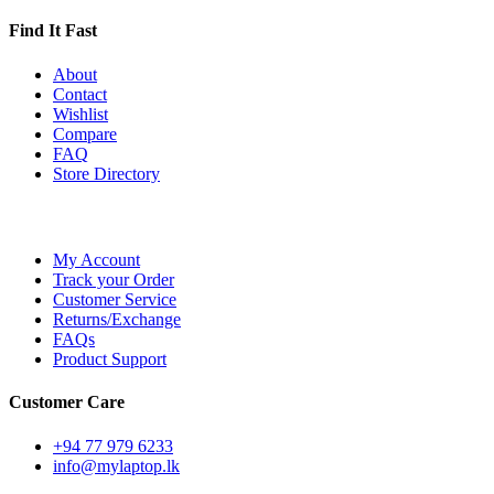
Find It Fast
About
Contact
Wishlist
Compare
FAQ
Store Directory
My Account
Track your Order
Customer Service
Returns/Exchange
FAQs
Product Support
Customer Care
+94 77 979 6233
info@mylaptop.lk