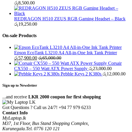
රු
8,500.00
REDRAGON H510 ZEUS RGB Gaming Headset – Black
රු
19,250.00
On-sale Products
Epson EcoTank L3210 A4 All-in-One Ink Tank Printer
රු
57,900.00
රු
65,000.00
Corsair
CX550 – 550 Watt ATX Power Supply
රු
23,000.00
Pebble Keys 2 K380s
රු
12,000.00
Sign up to Newsletter
...and receive
LKR 2000 coupon for first shopping
Got Questions ? Call us 24/7!
+94 77 979 6233
Contact Info
MyLaptop.lk
M37, 1st Floor, Bus Stand Shopping Complex,
Kurunegala.Tel. 0776 120 121