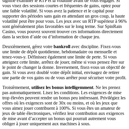
signifie examiner le RTP et la volatilité avant de vous engager. Si
vous visez des sessions courtes et fréquentes de gains, optez pour
une faible volatilité. Si vous avez la patience et le capital pour
supporter des périodes sans gain en attendant un gros coup, la haute
volatilité peut être pour vous. Les jeux avec un RTP supérieur à 96%
sont généralement plus favorables sur le long terme. Sur SpinRain
Casino, vous pouvez souvent trouver ces informations directement
dans la section d’aide ou d’information de chaque jeu.
Deuxièmement, gérez votre
bankroll
avec discipline. Fixez-vous
une limite de dépôt quotidienne, hebdomadaire ou mensuelle et
tenez-vous-y. Définissez également une limite de perte. Si vous
atteignez cette limite, arrêtez de jouer, même si vous pensez être sur
le point de changer la donne. Inversement, fixez-vous un objectif de
gain. Si vous avez doublé votre dépôt initial, envisagez de retirer
une partie de vos gains ou de vous arrêter pour sécuriser votre profit.
Troisièmement,
utilisez les bonus intelligemment
. Ne les prenez
pas automatiquement. Lisez les conditions. Les exigences de mise
trop élevées peuvent rendre un bonus peu intéressant. Privilégiez les
offres où les exigences sont de 30x ou moins, et où les jeux que
vous aimez jouer contribuent à 100%. Si vous êtes un amateur de
jeux de table électroniques, vérifiez leur contribution aux exigences
de mise avant d’accepter un bonus qui pourrait autrement vous
obliger à jouer uniquement aux machines à sous.