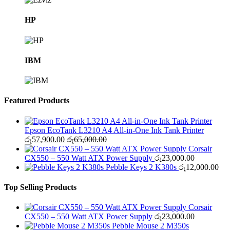
HP
IBM
Featured Products
Epson EcoTank L3210 A4 All-in-One Ink Tank Printer
රු
57,900.00
රු
65,000.00
Corsair
CX550 – 550 Watt ATX Power Supply
රු
23,000.00
Pebble Keys 2 K380s
රු
12,000.00
Top Selling Products
Corsair
CX550 – 550 Watt ATX Power Supply
රු
23,000.00
Pebble Mouse 2 M350s