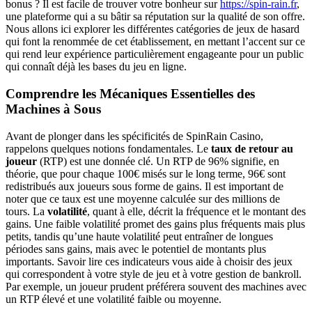
bonus ? Il est facile de trouver votre bonheur sur
https://spin-rain.fr
,
une plateforme qui a su bâtir sa réputation sur la qualité de son offre.
Nous allons ici explorer les différentes catégories de jeux de hasard
qui font la renommée de cet établissement, en mettant l’accent sur ce
qui rend leur expérience particulièrement engageante pour un public
qui connaît déjà les bases du jeu en ligne.
Comprendre les Mécaniques Essentielles des
Machines à Sous
Avant de plonger dans les spécificités de SpinRain Casino,
rappelons quelques notions fondamentales. Le
taux de retour au
joueur
(RTP) est une donnée clé. Un RTP de 96% signifie, en
théorie, que pour chaque 100€ misés sur le long terme, 96€ sont
redistribués aux joueurs sous forme de gains. Il est important de
noter que ce taux est une moyenne calculée sur des millions de
tours. La
volatilité
, quant à elle, décrit la fréquence et le montant des
gains. Une faible volatilité promet des gains plus fréquents mais plus
petits, tandis qu’une haute volatilité peut entraîner de longues
périodes sans gains, mais avec le potentiel de montants plus
importants. Savoir lire ces indicateurs vous aide à choisir des jeux
qui correspondent à votre style de jeu et à votre gestion de bankroll.
Par exemple, un joueur prudent préférera souvent des machines avec
un RTP élevé et une volatilité faible ou moyenne.