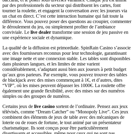
par des professionnels du secteur qui distribuent les cartes, font
tourner la roulette, et engagent la conversation avec les joueurs via
un chat en direct. C’est cette interaction humaine qui fait toute la
différence. Vous pouvez poser des questions au croupier, commenter
le déroulement du jeu, ou simplement profiter de l’ambiance
conviviale. Le
live dealer
transforme une session de jeu passive en
une expérience sociale et dynamique.
La qualité de la diffusion est primordiale. SpinRain Casino s’associe
avec des fournisseurs reconnus pour leur technologie, garantissant
une image nette et une connexion stable. Les tables sont disponibles
dans plusieurs langues, et les limites de mise varient
considérablement, s’adaptant aussi bien aux joueurs à petit budget
qu’aux gros parieurs. Par exemple, vous pouvez trouver des tables
de blackjack avec des mises commençant à 1€, et d’autres, dites
“VIP”, où les mises peuvent dépasser les 1000€. La roulette offre
également une grande flexibilité, avec des mises sur des numéros
simples ou des groupes de numéros.
Certains jeux de
live casino
sortent de l’ordinaire. Pensez aux jeux
télévisés, comme “Dream Catcher” ou “Monopoly Live”. Ces jeux
combinent des éléments de jeux de table avec des mécaniques de
loterie ou de roues de fortune, le tout animé par un présentateur
charismatique. Ils sont conçus pour être particulièrement
divertissants et accessibles, même pour ceux qui ne sont pas