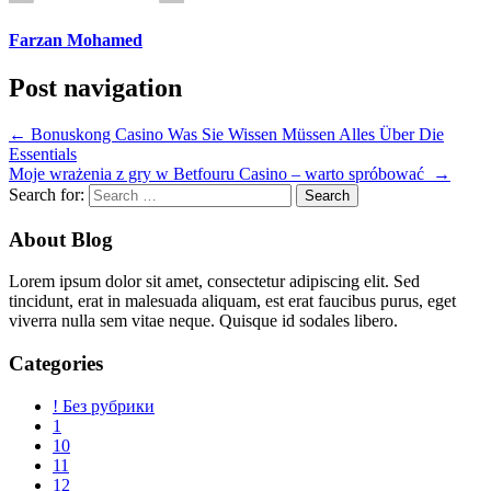
Farzan Mohamed
Post navigation
←
Bonuskong Casino Was Sie Wissen Müssen Alles Über Die
Essentials
Moje wrażenia z gry w Betfouru Casino – warto spróbować
→
Search for:
About Blog
Lorem ipsum dolor sit amet, consectetur adipiscing elit. Sed
tincidunt, erat in malesuada aliquam, est erat faucibus purus, eget
viverra nulla sem vitae neque. Quisque id sodales libero.
Categories
! Без рубрики
1
10
11
12