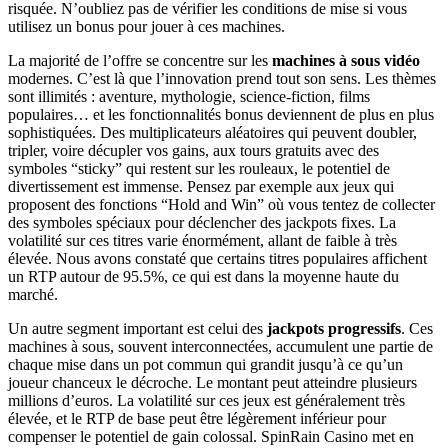
risquée. N’oubliez pas de vérifier les conditions de mise si vous
utilisez un bonus pour jouer à ces machines.
La majorité de l’offre se concentre sur les
machines à sous vidéo
modernes. C’est là que l’innovation prend tout son sens. Les thèmes
sont illimités : aventure, mythologie, science-fiction, films
populaires… et les fonctionnalités bonus deviennent de plus en plus
sophistiquées. Des multiplicateurs aléatoires qui peuvent doubler,
tripler, voire décupler vos gains, aux tours gratuits avec des
symboles “sticky” qui restent sur les rouleaux, le potentiel de
divertissement est immense. Pensez par exemple aux jeux qui
proposent des fonctions “Hold and Win” où vous tentez de collecter
des symboles spéciaux pour déclencher des jackpots fixes. La
volatilité sur ces titres varie énormément, allant de faible à très
élevée. Nous avons constaté que certains titres populaires affichent
un RTP autour de 95.5%, ce qui est dans la moyenne haute du
marché.
Un autre segment important est celui des
jackpots progressifs
. Ces
machines à sous, souvent interconnectées, accumulent une partie de
chaque mise dans un pot commun qui grandit jusqu’à ce qu’un
joueur chanceux le décroche. Le montant peut atteindre plusieurs
millions d’euros. La volatilité sur ces jeux est généralement très
élevée, et le RTP de base peut être légèrement inférieur pour
compenser le potentiel de gain colossal. SpinRain Casino met en