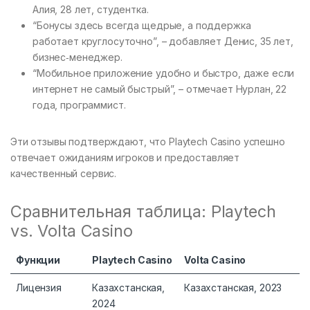
Алия, 28 лет, студентка.
“Бонусы здесь всегда щедрые, а поддержка
работает круглосуточно”, – добавляет Денис, 35 лет,
бизнес‑менеджер.
“Мобильное приложение удобно и быстро, даже если
интернет не самый быстрый”, – отмечает Нурлан, 22
года, программист.
Эти отзывы подтверждают, что Playtech Casino успешно
отвечает ожиданиям игроков и предоставляет
качественный сервис.
Сравнительная таблица: Playtech
vs. Volta Casino
Функции
Playtech Casino
Volta Casino
Лицензия
Казахстанская,
Казахстанская, 2023
2024