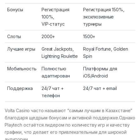
Бонусы
Регистрация
Регистрация 150%,
100%,
эксклюзивные
VIP‑статус
турниры
Слоты
2000+
1500+
Лучшие игры
Great Jackpots,
Royal Fortune, Golden
Lightning Roulette
Spin
Мобильность
Полностью
Платформы для
адаптирован
iOS/Android
Поддержка
24/7 чат +
24/7 чат + email
телефон
Volta Casino часто называют “самым лучшим в Казахстане”
благодаря щедрым бонусам и активной поддержке.Однако
Playtech остаётся лидером по количеству игр и качеству
графики, что делает его привлекательным для широкой
аудитории.