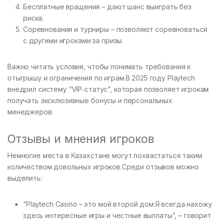
Бесплатные вращения – дают шанс выиграть без
риска.
Соревнования и турниры – позволяют соревноваться
с другими игроками за призы.
Важно читать условия, чтобы понимать требования к
отыгрышу и ограничения по играм.В 2025 году Playtech
внедрил систему “VIP‑статус”, которая позволяет игрокам
получать эксклюзивные бонусы и персональных
менеджеров.
Отзывы и мнения игроков
Немногие места в Казахстане могут похвастаться таким
количеством довольных игроков.Среди отзывов можно
выделить:
“Playtech Casino – это мой второй дом.Я всегда нахожу
здесь интересные игры и честные выплаты”, – говорит