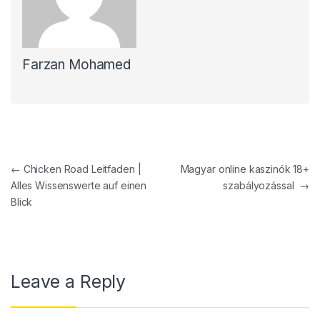
Farzan Mohamed
Post navigation
←
Chicken Road Leitfaden |
Magyar online kaszinók 18+
Alles Wissenswerte auf einen
szabályozással
→
Blick
Leave a Reply