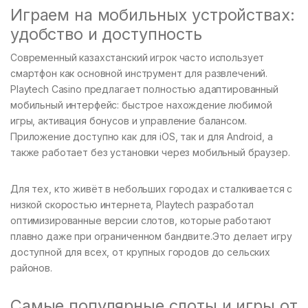
Играем на мобильных устройствах:
удобство и доступность
Современный казахстанский игрок часто использует
смартфон как основной инструмент для развлечений.
Playtech Casino предлагает полностью адаптированный
мобильный интерфейс: быстрое нахождение любимой
игры, активация бонусов и управление балансом.
Приложение доступно как для iOS, так и для Android, а
также работает без установки через мобильный браузер.
Для тех, кто живёт в небольших городах и сталкивается с
низкой скоростью интернета, Playtech разработал
оптимизированные версии слотов, которые работают
плавно даже при ограниченном бандвите.Это делает игру
доступной для всех, от крупных городов до сельских
районов.
Самые популярные слоты и игры от