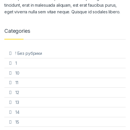
tincidunt, erat in malesuada aliquam, est erat faucibus purus,
eget viverra nulla sem vitae neque. Quisque id sodales libero.
Categories
! Без рубрики
1
10
11
12
13
14
15