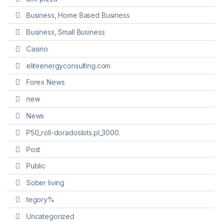
Business, Home Based Business
Business, Small Business
Casino
eliteenergyconsulting.com
Forex News
new
News
P50_roll-doradoslots.pl_3000.
Post
Public
Sober living
tegory%
Uncategorized