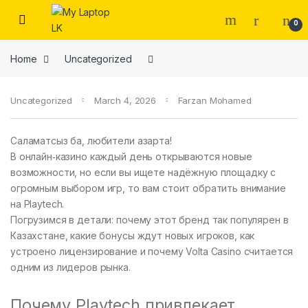
Skip to navigation
Skip to content
0
Home
Uncategorized
Uncategorized
March 4, 2026
Farzan Mohamed
Саламатсыз ба, любители азарта!
В онлайн‑казино каждый день открываются новые
возможности, но если вы ищете надёжную площадку с
огромным выбором игр, то вам стоит обратить внимание
на Playtech.
Погрузимся в детали: почему этот бренд так популярен в
Казахстане, какие бонусы ждут новых игроков, как
устроено лицензирование и почему Volta Casino считается
одним из лидеров рынка.
Почему Playtech привлекает