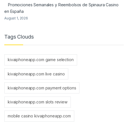
Promociones Semanales y Reembolsos de Spinaura Casino
en España
August 1, 2026
Tags Clouds
kivaiphoneapp.com game selection
kivaiphoneapp.com live casino
kivaiphoneapp.com payment options
kivaiphoneapp.com slots review
mobile casino kivaiphoneapp.com