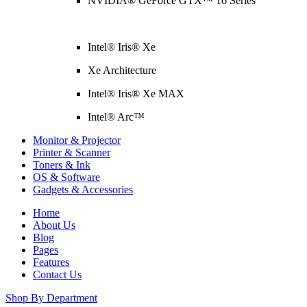
NVIDIA® GeForce GTX™ 16 Series
Intel® Iris® Xe
Xe Architecture
Intel® Iris® Xe MAX
Intel® Arc™
Monitor & Projector
Printer & Scanner
Toners & Ink
OS & Software
Gadgets & Accessories
Home
About Us
Blog
Pages
Features
Contact Us
Shop By Department