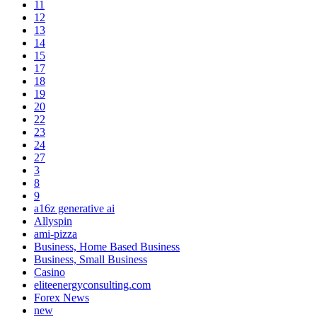
11
12
13
14
15
17
18
19
20
22
23
24
27
3
8
9
a16z generative ai
Allyspin
ami-pizza
Business, Home Based Business
Business, Small Business
Casino
eliteenergyconsulting.com
Forex News
new