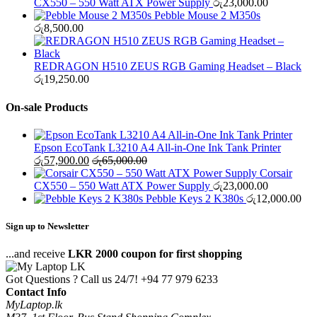
CX550 – 550 Watt ATX Power Supply
රු
23,000.00
Pebble Mouse 2 M350s
රු
8,500.00
REDRAGON H510 ZEUS RGB Gaming Headset – Black
රු
19,250.00
On-sale Products
Epson EcoTank L3210 A4 All-in-One Ink Tank Printer
රු
57,900.00
රු
65,000.00
Corsair
CX550 – 550 Watt ATX Power Supply
රු
23,000.00
Pebble Keys 2 K380s
රු
12,000.00
Sign up to Newsletter
...and receive
LKR 2000 coupon for first shopping
Got Questions ? Call us 24/7!
+94 77 979 6233
Contact Info
MyLaptop.lk