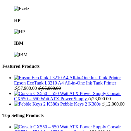
HP
IBM
Featured Products
Epson EcoTank L3210 A4 All-in-One Ink Tank Printer
රු
57,900.00
රු
65,000.00
Corsair
CX550 – 550 Watt ATX Power Supply
රු
23,000.00
Pebble Keys 2 K380s
රු
12,000.00
Top Selling Products
Corsair