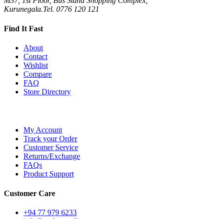
M37, 1st Floor, Bus Stand Shopping Complex,
Kurunegala.Tel. 0776 120 121
Find It Fast
About
Contact
Wishlist
Compare
FAQ
Store Directory
My Account
Track your Order
Customer Service
Returns/Exchange
FAQs
Product Support
Customer Care
+94 77 979 6233