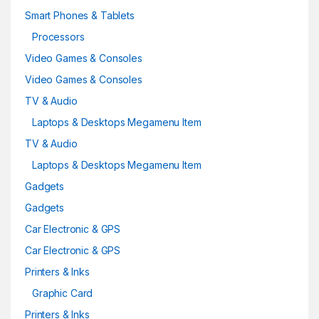
Smart Phones & Tablets
Processors
Video Games & Consoles
Video Games & Consoles
TV & Audio
Laptops & Desktops Megamenu Item
TV & Audio
Laptops & Desktops Megamenu Item
Gadgets
Gadgets
Car Electronic & GPS
Car Electronic & GPS
Printers & Inks
Graphic Card
Printers & Inks