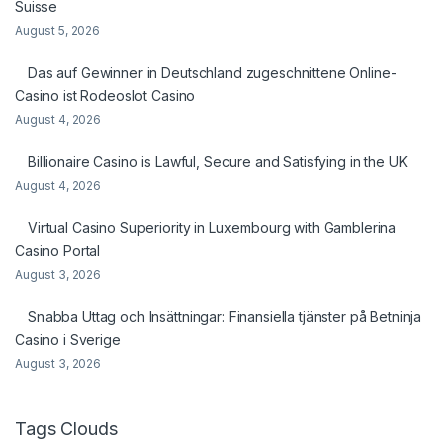
Suisse
August 5, 2026
Das auf Gewinner in Deutschland zugeschnittene Online-
Casino ist Rodeoslot Casino
August 4, 2026
Billionaire Casino is Lawful, Secure and Satisfying in the UK
August 4, 2026
Virtual Casino Superiority in Luxembourg with Gamblerina
Casino Portal
August 3, 2026
Snabba Uttag och Insättningar: Finansiella tjänster på Betninja
Casino i Sverige
August 3, 2026
Tags Clouds