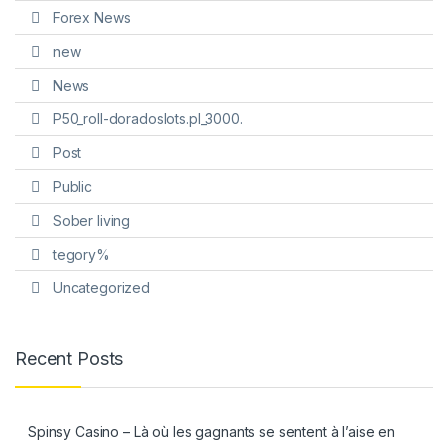
Forex News
new
News
P50_roll-doradoslots.pl_3000.
Post
Public
Sober living
tegory%
Uncategorized
Recent Posts
Spinsy Casino – Là où les gagnants se sentent à l’aise en