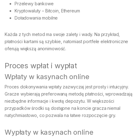
Przelewy bankowe
Kryptowaluty – Bitcoin, Ethereum
Doładowania mobilne
Każda z tych metod ma swoje zalety i wady. Na przykład,
płatności kartami są szybkie, natomiast portfele elektroniczne
oferują większą anonimowość.
Proces wpłat i wypłat
Wpłaty w kasynach online
Proces dokonywania wpłaty zazwyczaj jest prosty i intuicyjny.
Gracze wybierają preferowaną metodę płatności, wprowadzają
niezbędne informacje i kwotę depozytu. W większości
przypadków środki są dostępne na koncie gracza niemal
natychmiastowo, co pozwala na łatwe rozpoczęcie gry.
Wypłaty w kasynach online