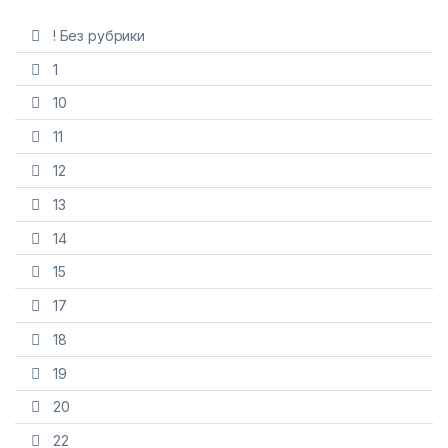
! Без рубрики
1
10
11
12
13
14
15
17
18
19
20
22