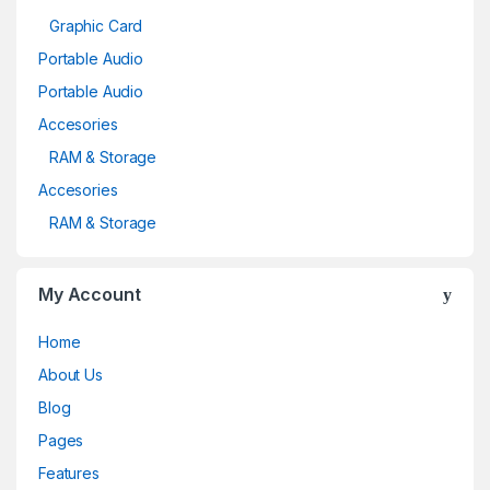
Graphic Card
Portable Audio
Portable Audio
Accesories
RAM & Storage
Accesories
RAM & Storage
My Account
Home
About Us
Blog
Pages
Features